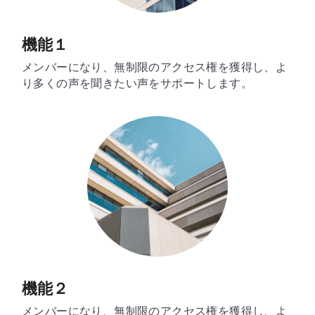
LINORE（兵庫）
Bouquet（福岡）
AriMiG（東京）
症例写真
機能１
PIASA（京都）
warmaL（福岡）
Patchou petit（埼玉）
症例写真
メンバーになり、無制限のアクセス権を獲得し、よ
り多くの声を聞きたい声をサポートします。
Miliage（福井）
Heal Palm（山口）
4tune.（福岡）
導入サロン専用ページ
Rebirth（東京）
FLOW（愛知）
SoLcier（福井）
Company
ハーブピーリング導入サロン専用ログインペ
ージ
Bellefleur（長崎）
TEN美（香川）
直営サロン&ショールーム
炭酸小顔セラピスト専用ログインぺージ
mer（兵庫）
La Miu（京都）
検索
Belisse＋（兵庫）
Lible（兵庫）
日本語
Rebloom（大阪）
SoinEstheticLivilla（福岡）
日本語
LINEお問合せ
機能２
+it_BEAUTY（香川）
Brilliant（福岡）
メンバーになり、無制限のアクセス権を獲得し、よ