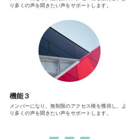
maum（宮崎）
AndPiel（福岡）
り多くの声を聞きたい声をサポートします。
香癒（新潟）
attirante nail&beauty（京都）
RoleSoR（福岡）
Plumeria（京都）
Cheryl Felicia（兵庫）
機能３
メンバーになり、無制限のアクセス権を獲得し、よ
り多くの声を聞きたい声をサポートします。