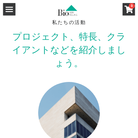
×
0
ストアカテゴリー
ホーム
私たちの活動
セクレート（膣用幹細胞培養液クリーム）
プロジェクト、特長、クラ
ハーブピーリング
洗顔料
イアントなどを紹介しまし
強炭酸ガスパック
ハーブピーリングHow To
ょう。
クレンジング
ハーブピーリングQ&A
基礎化粧品
和漢ハーブCo2パック
サロン導入キット
導入サロン一覧
炭酸小顔メソット認定講座
ハーブピーリング
和漢ハーブフォーミングウォッシュ
特薦サロン
和漢ハーブCo2パック
和漢ハーブクレンジング
Bio Peel講師
Bio Peel特薦サロン
Bio Peel特薦サロン
HANAHANA by DAHLIA（福岡）
Co2パック新規お取引ページ
Bio Peel特薦サロン
GLANZ（大阪）
FRONTiNO（千葉）
新規お取引希望のサロン様へ