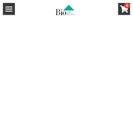
×
0
ストアカテゴリー
ホーム
セクレート（膣用幹細胞培養液クリーム）
ハーブピーリング
洗顔料
強炭酸ガスパック
ハーブピーリングHow To
クレンジング
ハーブピーリングQ&A
基礎化粧品
和漢ハーブCo2パック
サロン導入キット
導入サロン一覧
炭酸小顔メソット認定講座
ハーブピーリング
和漢ハーブフォーミングウォッシュ
特薦サロン
和漢ハーブCo2パック
和漢ハーブクレンジング
Bio Peel講師
Bio Peel特薦サロン
Bio Peel特薦サロン
HANAHANA by DAHLIA（福岡）
Co2パック新規お取引ページ
Bio Peel特薦サロン
GLANZ（大阪）
FRONTiNO（千葉）
新規お取引希望のサロン様へ