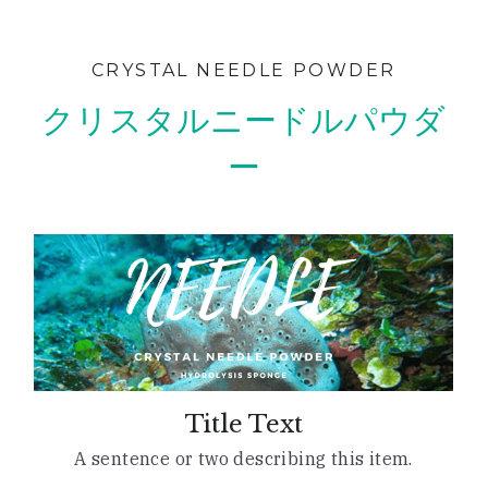
LINORE（兵庫）
Bouquet（福岡）
AriMiG（東京）
症例写真
CRYSTAL NEEDLE POWDER
PIASA（京都）
warmaL（福岡）
Patchou petit（埼玉）
症例写真
クリスタルニードルパウダ
Miliage（福井）
Heal Palm（山口）
4tune.（福岡）
導入サロン専用ページ
ー
Rebirth（東京）
FLOW（愛知）
SoLcier（福井）
Company
ハーブピーリング導入サロン専用ログインペ
ージ
Bellefleur（長崎）
TEN美（香川）
直営サロン&ショールーム
炭酸小顔セラピスト専用ログインぺージ
mer（兵庫）
La Miu（京都）
検索
Belisse＋（兵庫）
Lible（兵庫）
日本語
Rebloom（大阪）
SoinEstheticLivilla（福岡）
日本語
LINEお問合せ
Title Text
+it_BEAUTY（香川）
Brilliant（福岡）
A sentence or two describing this item.