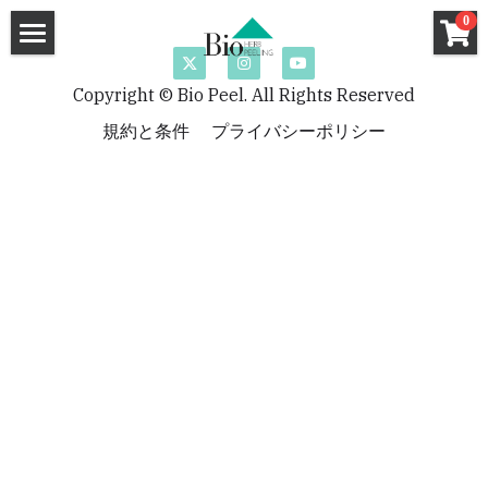
×
0
ストアカテゴリー
ホーム
Copyright © Bio Peel. All Rights Reserved
セクレート（膣用幹細胞培養液クリーム）
ハーブピーリング
規約と条件
プライバシーポリシー
洗顔料
強炭酸ガスパック
ハーブピーリングHow To
クレンジング
ハーブピーリングQ&A
基礎化粧品
和漢ハーブCo2パック
サロン導入キット
導入サロン一覧
炭酸小顔メソット認定講座
ハーブピーリング
和漢ハーブフォーミングウォッシュ
特薦サロン
和漢ハーブCo2パック
和漢ハーブクレンジング
Bio Peel講師
Bio Peel特薦サロン
Bio Peel特薦サロン
HANAHANA by DAHLIA（福岡）
Co2パック新規お取引ページ
Bio Peel特薦サロン
GLANZ（大阪）
FRONTiNO（千葉）
新規お取引希望のサロン様へ