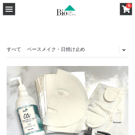
×
0
ストアカテゴリー
ホーム
セクレート（膣用幹細胞培養液クリーム）
ハーブピーリング
洗顔料
強炭酸ガスパック
ハーブピーリングHow To
すべて
ベースメイク・日焼け止め
クレンジング
ハーブピーリングQ&A
基礎化粧品
和漢ハーブCo2パック
サロン導入キット
導入サロン一覧
炭酸小顔メソット認定講座
ハーブピーリング
和漢ハーブフォーミングウォッシュ
特薦サロン
和漢ハーブCo2パック
和漢ハーブクレンジング
Bio Peel講師
Bio Peel特薦サロン
Bio Peel特薦サロン
HANAHANA by DAHLIA（福岡）
Co2パック新規お取引ページ
Bio Peel特薦サロン
GLANZ（大阪）
FRONTiNO（千葉）
新規お取引希望のサロン様へ