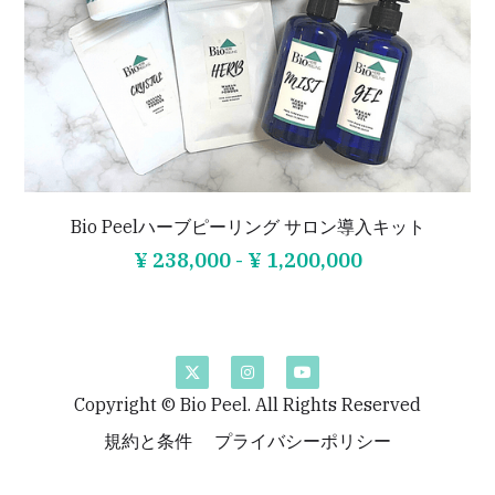
LINORE（兵庫）
Bouquet（福岡）
AriMiG（東京）
症例写真
PIASA（京都）
warmaL（福岡）
Patchou petit（埼玉）
症例写真
Miliage（福井）
Heal Palm（山口）
4tune.（福岡）
導入サロン専用ページ
Rebirth（東京）
FLOW（愛知）
SoLcier（福井）
Company
ハーブピーリング導入サロン専用ログインペ
ージ
Bio Peelハーブピーリング サロン導入キット
Bellefleur（長崎）
TEN美（香川）
直営サロン&ショールーム
¥ 238,000 - ¥ 1,200,000
炭酸小顔セラピスト専用ログインぺージ
mer（兵庫）
La Miu（京都）
検索
Belisse＋（兵庫）
Lible（兵庫）
日本語
Rebloom（大阪）
SoinEstheticLivilla（福岡）
Copyright © Bio Peel. All Rights Reserved
日本語
LINEお問合せ
規約と条件
プライバシーポリシー
+it_BEAUTY（香川）
Brilliant（福岡）