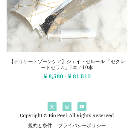
LINORE（兵庫）
Bouquet（福岡）
AriMiG（東京）
症例写真
PIASA（京都）
warmaL（福岡）
Patchou petit（埼玉）
症例写真
Miliage（福井）
Heal Palm（山口）
4tune.（福岡）
導入サロン専用ページ
Rebirth（東京）
FLOW（愛知）
SoLcier（福井）
Company
ハーブピーリング導入サロン専用ログインペ
ージ
【デリケートゾーンケア】ジェイ・セルール 「セクレ
Bellefleur（長崎）
TEN美（香川）
ートセラム」1本／10本
直営サロン&ショールーム
炭酸小顔セラピスト専用ログインぺージ
¥ 8,580 - ¥ 81,510
mer（兵庫）
La Miu（京都）
検索
Belisse＋（兵庫）
Lible（兵庫）
日本語
Rebloom（大阪）
SoinEstheticLivilla（福岡）
日本語
LINEお問合せ
Copyright © Bio Peel. All Rights Reserved
+it_BEAUTY（香川）
Brilliant（福岡）
規約と条件
プライバシーポリシー