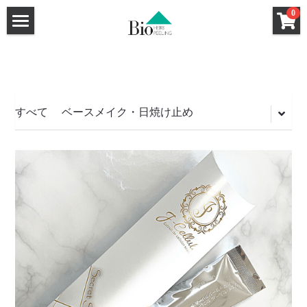
×
0
ストアカテゴリー
ホーム
セクレート（膣用幹細胞培養液クリーム）
ハーブピーリング
洗顔料
強炭酸ガスパック
ハーブピーリングHow To
すべて
ベースメイク・日焼け止め
クレンジング
ハーブピーリングQ&A
基礎化粧品
和漢ハーブCo2パック
サロン導入キット
導入サロン一覧
炭酸小顔メソット認定講座
ハーブピーリング
和漢ハーブフォーミングウォッシュ
特薦サロン
和漢ハーブCo2パック
和漢ハーブクレンジング
Bio Peel講師
Bio Peel特薦サロン
Bio Peel特薦サロン
HANAHANA by DAHLIA（福岡）
Co2パック新規お取引ページ
Bio Peel特薦サロン
GLANZ（大阪）
FRONTiNO（千葉）
新規お取引希望のサロン様へ