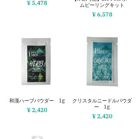
¥ 5,478
ムピーリングキット
LINORE（兵庫）
Bouquet（福岡）
AriMiG（東京）
症例写真
¥ 6,578
PIASA（京都）
warmaL（福岡）
Patchou petit（埼玉）
症例写真
Miliage（福井）
Heal Palm（山口）
4tune.（福岡）
導入サロン専用ページ
Rebirth（東京）
FLOW（愛知）
SoLcier（福井）
Company
ハーブピーリング導入サロン専用ログインペ
ージ
Bellefleur（長崎）
TEN美（香川）
直営サロン&ショールーム
炭酸小顔セラピスト専用ログインぺージ
mer（兵庫）
La Miu（京都）
検索
Belisse＋（兵庫）
Lible（兵庫）
日本語
和漢ハーブパウダー 1g
クリスタルニードルパウダ
ー 1g
¥ 2,420
Rebloom（大阪）
SoinEstheticLivilla（福岡）
日本語
¥ 2,420
LINEお問合せ
+it_BEAUTY（香川）
Brilliant（福岡）