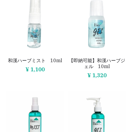
maum（宮崎）
AndPiel（福岡）
香癒（新潟）
attirante nail&beauty（京都）
RoleSoR（福岡）
Plumeria（京都）
Cheryl Felicia（兵庫）
和漢ハーブミスト 10ml
【即納可能】和漢ハーブジ
ェル 10ml
¥ 1,100
¥ 1,320