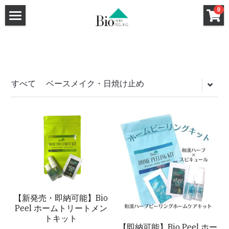
×
0
ストアカテゴリー
ホーム
セクレート（膣用幹細胞培養液クリーム）
ハーブピーリング
洗顔料
強炭酸ガスパック
ハーブピーリングHow To
すべて
ベースメイク・日焼け止め
クレンジング
ハーブピーリングQ&A
基礎化粧品
和漢ハーブCo2パック
サロン導入キット
導入サロン一覧
炭酸小顔メソット認定講座
ハーブピーリング
和漢ハーブフォーミングウォッシュ
特薦サロン
和漢ハーブCo2パック
和漢ハーブクレンジング
Bio Peel講師
Bio Peel特薦サロン
【新発売・即納可能】Bio
Bio Peel特薦サロン
HANAHANA by DAHLIA（福岡）
Co2パック新規お取引ページ
Peel ホームトリートメン
トキット
Bio Peel特薦サロン
GLANZ（大阪）
FRONTiNO（千葉）
新規お取引希望のサロン様へ
【即納可能】Bio Peel ホー