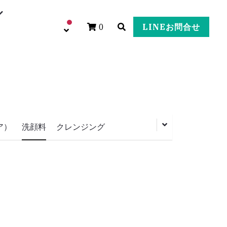
0
LINEお問合せ
ア）
洗顔料
クレンジング