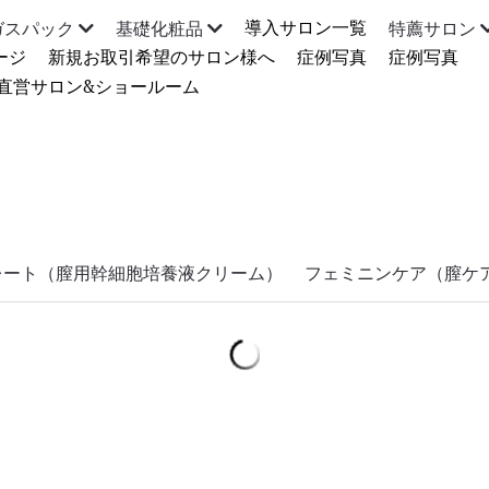
導入サロン一覧
ガスパック
基礎化粧品
特薦サロン
ージ
新規お取引希望のサロン様へ
症例写真
症例写真
直営サロン&ショールーム
レート（膣用幹細胞培養液クリーム）
フェミニンケア（膣ケ