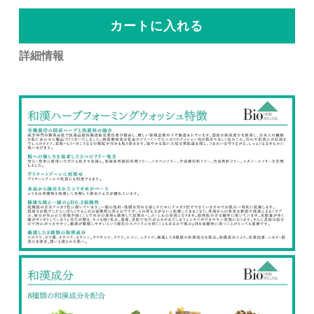
maum（宮崎）
AndPiel（福岡）
カートに入れる
香癒（新潟）
attirante nail&beauty（京都）
詳細情報
RoleSoR（福岡）
Plumeria（京都）
Cheryl Felicia（兵庫）