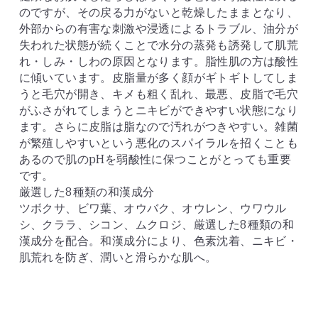
のですが、その戻る力がないと乾燥したままとなり、
外部からの有害な刺激や浸透によるトラブル、油分が
失われた状態が続くことで水分の蒸発も誘発して肌荒
れ・しみ・しわの原因となります。脂性肌の方は酸性
に傾いています。皮脂量が多く顔がギトギトしてしま
うと毛穴が開き、キメも粗く乱れ、最悪、皮脂で毛穴
がふさがれてしまうとニキビができやすい状態になり
ます。さらに皮脂は脂なので汚れがつきやすい。雑菌
が繁殖しやすいという悪化のスパイラルを招くことも
あるので肌のpHを弱酸性に保つことがとっても重要
です。
厳選した8種類の和漢成分
ツボクサ、ビワ葉、オウバク、オウレン、ウワウル
シ、クララ、シコン、ムクロジ、厳選した8種類の和
漢成分を配合。和漢成分により、色素沈着、ニキビ・
肌荒れを防ぎ、潤いと滑らかな肌へ。