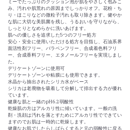
ミーでたっぷりのクッション泡が肌をやさしく包みこ
み、汚れや肌荒れの原因までしっかりオフ。花粉・ち
り・ほこりなどの微粒子汚れも取り除きます。健やか
な肌に大切な美肌菌を残し、うるおいを守りながら、
しっとりとなめらかに洗いあげます。
肌への優しさを追求した5つのフリー処方
安心・安全に使用いただける処方を目指し、石油系界
面活性剤フリー、バラベンフリー、合成着色料フリ
ー、合成香料フリー、エタノールフリーを実現しまし
た。
デリケートゾーンに使用可
デリケートゾーンや粘膜にも使用できます。
水晶から抽出されたシリカ水がベース
シリカは老廃物を吸着して分解して排出する力が優れ
ています。
健康な肌と一緒のpH6.2弱酸性
乾燥肌の方はアルカリ性に傾いています。一般の洗
剤・洗顔は汚れを落とすためにアルカリ性でできてい
ますのでお肌は一時的に乾燥します。
健康なお肌でしたらしばらくすると元の弱酸性に戻る