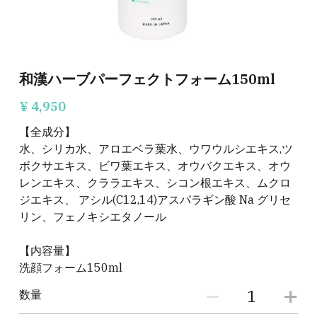
LINORE（兵庫）
Bouquet（福岡）
AriMiG（東京）
症例写真
PIASA（京都）
warmaL（福岡）
Patchou petit（埼玉）
症例写真
和漢ハーブパーフェクトフォーム150ml
Miliage（福井）
Heal Palm（山口）
4tune.（福岡）
導入サロン専用ページ
¥ 4,950
Rebirth（東京）
FLOW（愛知）
SoLcier（福井）
Company
ハーブピーリング導入サロン専用ログインペ
【全成分】
ージ
水、シリカ水、アロエベラ葉水、ウワウルシエキス,ツ
Bellefleur（長崎）
TEN美（香川）
直営サロン&ショールーム
ボクサエキス、ビワ葉エキス、オウバクエキス、オウ
炭酸小顔セラピスト専用ログインぺージ
レンエキス、クララエキス、シコン根エキス、ムクロ
mer（兵庫）
La Miu（京都）
検索
ジエキス、 アシル(C12,14)アスパラギン酸 Na グリセ
リン、フェノキシエタノール
Belisse＋（兵庫）
Lible（兵庫）
日本語
【内容量】
Rebloom（大阪）
SoinEstheticLivilla（福岡）
日本語
洗顔フォーム150ml
LINEお問合せ
+it_BEAUTY（香川）
Brilliant（福岡）
数量