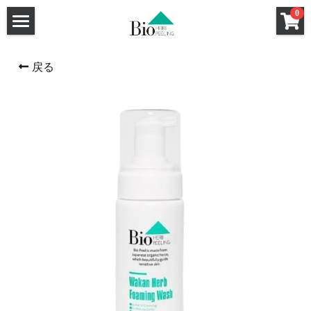
×
0
ストアカテゴリー
ホーム
戻る
セクレート（膣用幹細胞培養液クリーム）
ハーブピーリング
洗顔料
強炭酸ガスパック
ハーブピーリングHow To
クレンジング
ハーブピーリングQ&A
基礎化粧品
和漢ハーブCo2パック
サロン導入キット
導入サロン一覧
炭酸小顔メソット認定講座
ハーブピーリング
和漢ハーブフォーミングウォッシュ
特薦サロン
和漢ハーブCo2パック
和漢ハーブクレンジング
Bio Peel講師
Bio Peel特薦サロン
Bio Peel特薦サロン
HANAHANA by DAHLIA（福岡）
Co2パック新規お取引ページ
Bio Peel特薦サロン
GLANZ（大阪）
FRONTiNO（千葉）
新規お取引希望のサロン様へ