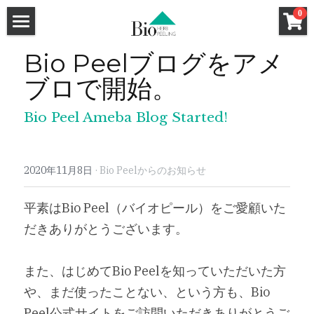
×
0
ストアカテゴリー
ホーム
Bio Peelブログをアメ
セクレート（膣用幹細胞培養液クリーム）
ブロで開始。
ハーブピーリング
洗顔料
強炭酸ガスパック
ハーブピーリングHow To
Bio Peel Ameba Blog Started!
クレンジング
ハーブピーリングQ&A
基礎化粧品
和漢ハーブCo2パック
2020年11月8日
サロン導入キット
·
Bio Peelからのお知らせ
導入サロン一覧
炭酸小顔メソット認定講座
ハーブピーリング
平素はBio Peel（バイオピール）をご愛顧いた
和漢ハーブフォーミングウォッシュ
特薦サロン
だきありがとうございます。
和漢ハーブCo2パック
和漢ハーブクレンジング
Bio Peel講師
Bio Peel特薦サロン
また、はじめてBio Peelを知っていただいた方
Bio Peel特薦サロン
HANAHANA by DAHLIA（福岡）
Co2パック新規お取引ページ
や、まだ使ったことない、という方も、Bio 
Bio Peel特薦サロン
GLANZ（大阪）
FRONTiNO（千葉）
新規お取引希望のサロン様へ
Peel公式サイトをご訪問いただきありがとうご