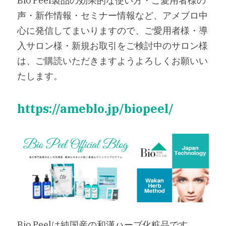
Bio Peel製品の効果的な使い方・ご愛用者様の
maum（宮崎）
AndPiel（福岡）
声・新作情報・セミナー情報など、アメブロ中
香癒（新潟）
attirante nail&beauty（京都）
心に発信してまいりますので、ご愛用者様・導
入サロン様・新規お取引をご検討中のサロン様
RoleSoR（福岡）
は、ご購読いただきますようよろしくお願いい
Plumeria（京都）
たします。
Cheryl Felicia（兵庫）
https://ameblo.jp/biopeel/
Bio Peelは純国産の和漢ハーブ化粧品です。