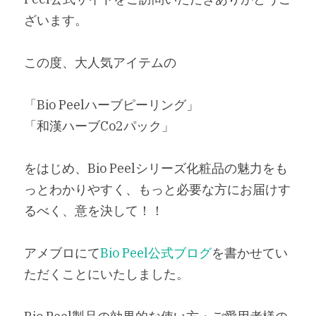
ざいます。
LINORE（兵庫）
Bouquet（福岡）
AriMiG（東京）
症例写真
PIASA（京都）
warmaL（福岡）
Patchou petit（埼玉）
この度、大人気アイテムの
症例写真
Miliage（福井）
Heal Palm（山口）
4tune.（福岡）
導入サロン専用ページ
「Bio Peelハーブピーリング」
「和漢ハーブCo2パック」
Rebirth（東京）
FLOW（愛知）
SoLcier（福井）
Company
ハーブピーリング導入サロン専用ログインペ
ージ
Bellefleur（長崎）
TEN美（香川）
直営サロン&ショールーム
をはじめ、Bio Peelシリーズ化粧品の魅力をも
炭酸小顔セラピスト専用ログインぺージ
っとわかりやすく、もっと必要な方にお届けす
mer（兵庫）
La Miu（京都）
検索
るべく、意を決して！！
Belisse＋（兵庫）
Lible（兵庫）
日本語
アメブロにて
Bio Peel公式ブログ
を書かせてい
Rebloom（大阪）
SoinEstheticLivilla（福岡）
日本語
LINEお問合せ
ただくことにいたしました。
+it_BEAUTY（香川）
Brilliant（福岡）