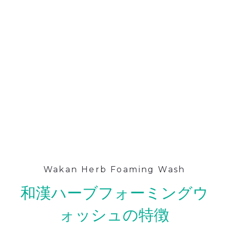
maum（宮崎）
AndPiel（福岡）
香癒（新潟）
attirante nail&beauty（京都）
RoleSoR（福岡）
Plumeria（京都）
Cheryl Felicia（兵庫）
Wakan Herb Foaming Wash
和漢ハーブフォーミングウ
ォッシュの特徴