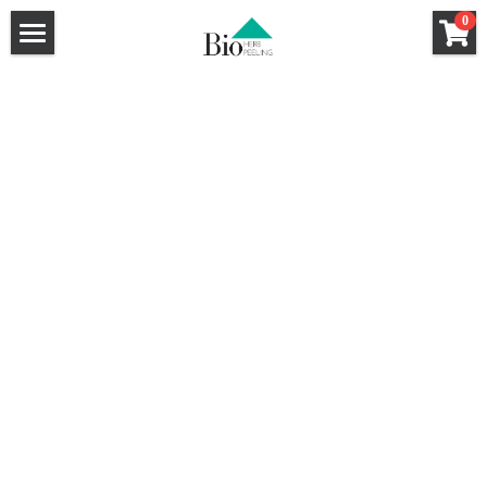
×
0
ストアカテゴリー
ホーム
セクレート（膣用幹細胞培養液クリーム）
ハーブピーリング
洗顔料
強炭酸ガスパック
ハーブピーリングHow To
クレンジング
ハーブピーリングQ&A
基礎化粧品
和漢ハーブCo2パック
サロン導入キット
導入サロン一覧
炭酸小顔メソット認定講座
ハーブピーリング
和漢ハーブフォーミングウォッシュ
特薦サロン
和漢ハーブCo2パック
和漢ハーブクレンジング
Bio Peel講師
Bio Peel特薦サロン
Bio Peel特薦サロン
HANAHANA by DAHLIA（福岡）
Co2パック新規お取引ページ
Bio Peel特薦サロン
GLANZ（大阪）
FRONTiNO（千葉）
新規お取引希望のサロン様へ