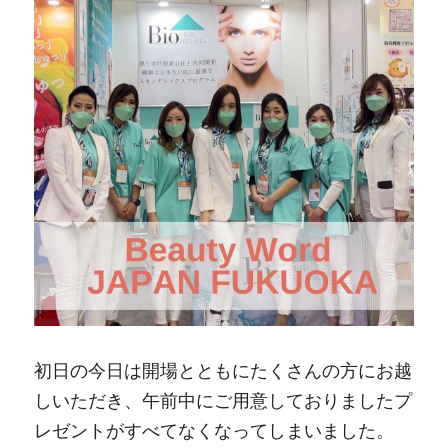
LINORE（兵庫）
Bouquet（福岡）
AriMiG（東京）
症例写真
PIASA（京都）
warmaL（福岡）
Patchou petit（埼玉）
症例写真
Miliage（福井）
Heal Palm（山口）
4tune.（福岡）
導入サロン専用ページ
Rebirth（東京）
FLOW（愛知）
SoLcier（福井）
Company
ハーブピーリング導入サロン専用ログインペ
ージ
Bellefleur（長崎）
TEN美（香川）
直営サロン&ショールーム
炭酸小顔セラピスト専用ログインぺージ
mer（兵庫）
La Miu（京都）
検索
Belisse＋（兵庫）
Lible（兵庫）
日本語
Rebloom（大阪）
SoinEstheticLivilla（福岡）
初日の今日は開場とともにたくさんの方にお越
日本語
LINEお問合せ
しいただき、午前中にご用意しておりましたプ
+it_BEAUTY（香川）
Brilliant（福岡）
レゼントがすべてなくなってしまいました。