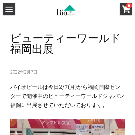
×
0
ストアカテゴリー
ホーム
セクレート（膣用幹細胞培養液クリーム）
ビューティーワールド
ハーブピーリング
福岡出展
洗顔料
強炭酸ガスパック
ハーブピーリングHow To
クレンジング
ハーブピーリングQ&A
基礎化粧品
和漢ハーブCo2パック
2022年2月7日
サロン導入キット
導入サロン一覧
炭酸小顔メソット認定講座
バイオピールは今日2/7(月)から福岡国際セン
ハーブピーリング
和漢ハーブフォーミングウォッシュ
特薦サロン
ターで開催中のビューティーワールドジャパン
和漢ハーブCo2パック
福岡に出展させていただいております。
和漢ハーブクレンジング
Bio Peel講師
Bio Peel特薦サロン
Bio Peel特薦サロン
HANAHANA by DAHLIA（福岡）
Co2パック新規お取引ページ
Bio Peel特薦サロン
GLANZ（大阪）
FRONTiNO（千葉）
新規お取引希望のサロン様へ