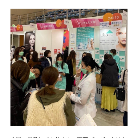
maum（宮崎）
AndPiel（福岡）
香癒（新潟）
attirante nail&beauty（京都）
RoleSoR（福岡）
Plumeria（京都）
Cheryl Felicia（兵庫）